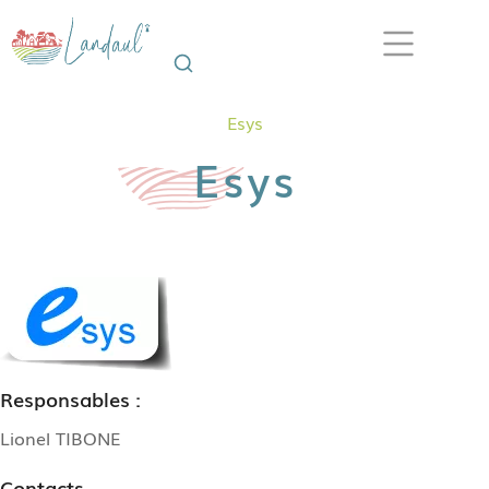
Esys
Esys
Responsables :
Lionel TIBONE
Contacts