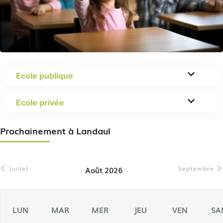
Ecole publique
Ecole privée
Prochainement à Landaul
Juillet
Septembre
Août 2026
LUN
MAR
MER
JEU
VEN
SA