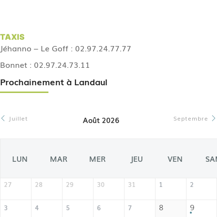
TAXIS
Jéhanno – Le Goff : 02.97.24.77.77
Bonnet : 02.97.24.73.11
Prochainement à Landaul
Juillet
Septembre
Août 2026
LUN
MAR
MER
JEU
VEN
SA
27
28
29
30
31
1
2
8
9
3
4
5
6
7