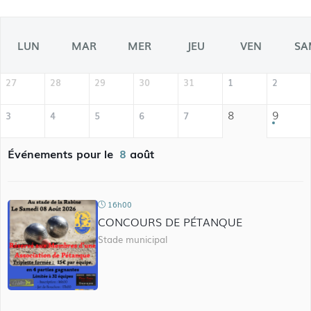
LUN
MAR
MER
JEU
VEN
SA
27
28
29
30
31
1
2
8
9
3
4
5
6
7
Événements pour le
8
août
16h00
CONCOURS DE PÉTANQUE
Stade municipal