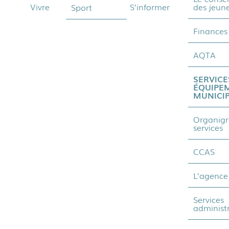
Vivre
S’informer
des jeun
Sport
Finances
AQTA
SERVICE
ÉQUIPE
MUNICI
Organig
services
CCAS
L’agence
Services
administr