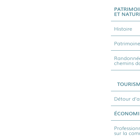
PATRIMOI
ET NATUR
Histoire
Patrimoin
Randonnée
chemins d
TOURIS
Détour d’a
ÉCONOMI
Profession
sur la co