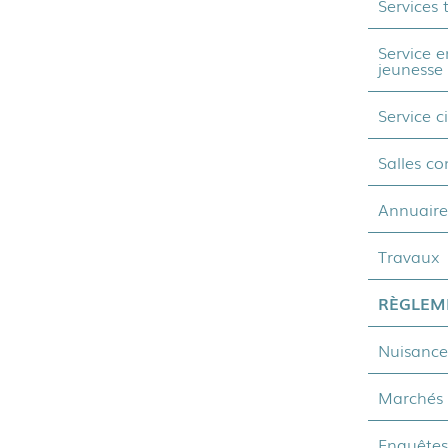
Services
Service e
jeunesse
Service c
Salles c
Annuaire
Travaux
RÈGLEM
Nuisance
Marchés 
Enquêtes