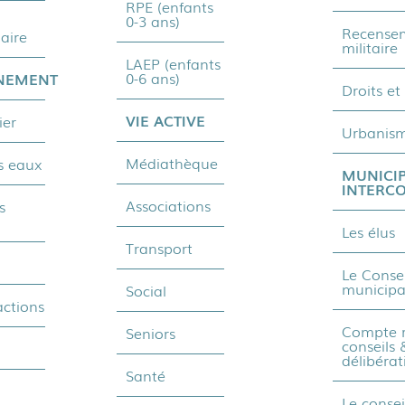
RPE (enfants
0-3 ans)
Recense
aire
militaire
LAEP (enfants
0-6 ans)
NEMENT
Droits et
VIE ACTIVE
ier
Urbanis
Médiathèque
s eaux
MUNICIP
INTERC
Associations
s
Les élus
Transport
1
Le Consei
municipa
Social
actions
Compte 
Seniors
conseils 
délibérat
Santé
Le consei