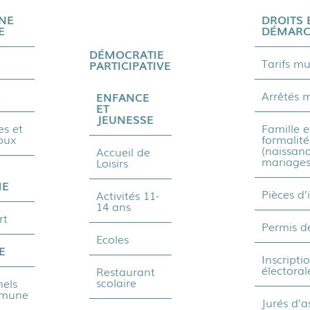
NE
DROITS 
E
DÉMARC
DÉMOCRATIE
Tarifs m
PARTICIPATIVE
e
Arrêtés 
ENFANCE
ET
JEUNESSE
s et
Famille e
oux
formalité
(naissanc
Accueil de
mariages
Loisirs
ME
Pièces d’
Activités 11-
14 ans
rt
Permis d
Ecoles
E
Inscripti
électoral
Restaurant
scolaire
nels
mmune
Jurés d’a