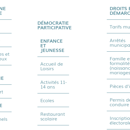
NE
DROITS 
E
DÉMARC
DÉMOCRATIE
Tarifs m
PARTICIPATIVE
e
Arrêtés
ENFANCE
municip
ET
JEUNESSE
s et
oux
Famille e
formalité
Accueil de
(naissanc
Loisirs
mariages
ME
Activités 11-
Pièces d’
14 ans
rt
Permis d
Ecoles
conduire
E
Restaurant
Inscripti
scolaire
nels
électoral