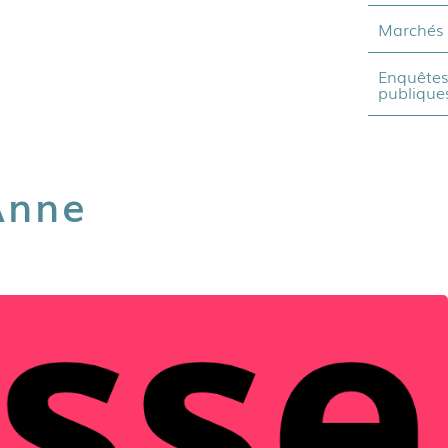
Marchés 
Enquêtes
publique
Anne