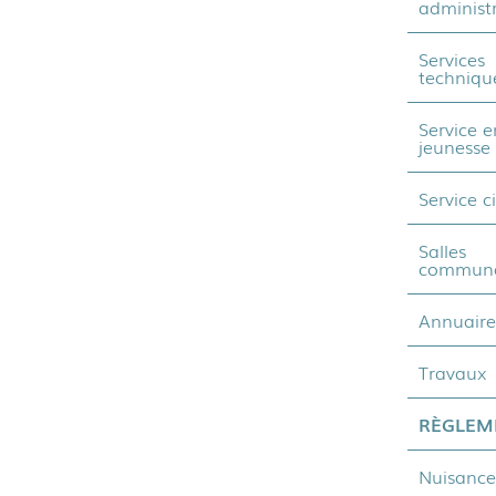
administr
Services
techniqu
Service e
jeunesse
Service c
Salles
communa
Annuaire
Travaux
RÈGLEM
Nuisance