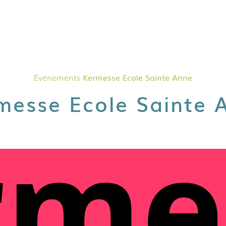
Événements
Kermesse Ecole Sainte Anne
messe Ecole Sainte 