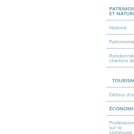
PATRIMOI
ET NATUR
Histoire
Patrimoin
Randonnée
chemins d
TOURIS
Détour d’a
ÉCONOMI
Profession
sur la
commune