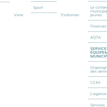
Le consei
Sport
municipa
Vivre
S’informer
jeunes
Finances
AQTA
SERVICE
ÉQUIPE
MUNICI
Organig
des servi
CCAS
L’agence
Services