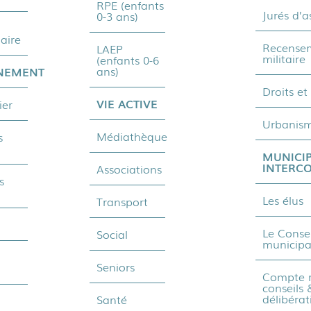
RPE (enfants
Jurés d’a
0-3 ans)
aire
Recense
LAEP
militaire
(enfants 0-6
ans)
NEMENT
Droits et
VIE ACTIVE
ier
Urbanis
Médiathèque
s
MUNICIP
INTERC
Associations
s
Les élus
Transport
1
Le Consei
Social
municipa
Seniors
Compte 
conseils 
délibérat
Santé