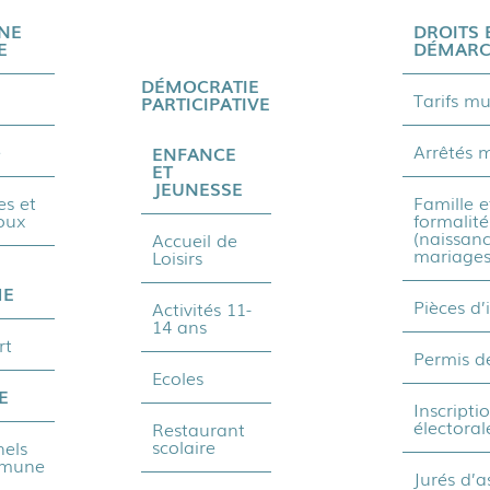
NE
DROITS 
E
DÉMARC
DÉMOCRATIE
Tarifs m
PARTICIPATIVE
e
Arrêtés 
ENFANCE
ET
JEUNESSE
s et
Famille e
oux
formalité
(naissanc
Accueil de
mariages
Loisirs
ME
Pièces d’
Activités 11-
14 ans
rt
Permis d
Ecoles
E
Inscripti
électoral
Restaurant
scolaire
nels
mmune
Jurés d’a