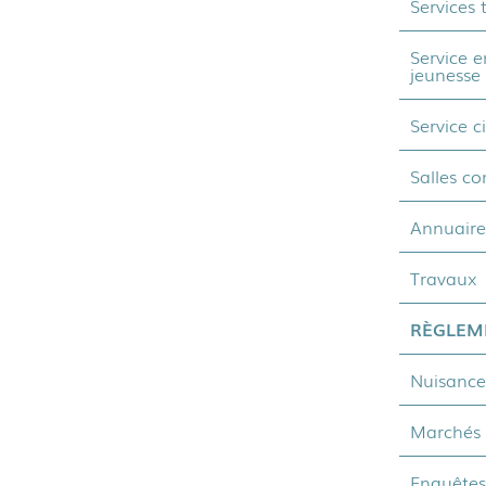
Services
Service e
jeunesse
Service c
Salles c
Annuaire
Travaux
RÈGLEM
Nuisance
Marchés 
Enquêtes