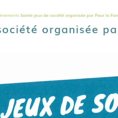
énements
Soirée jeux de société organisée par Pour la Fo
société organisée p