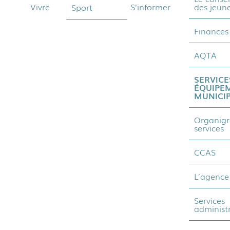
Vivre
S’informer
des jeun
Sport
Finances
AQTA
SERVICE
ÉQUIPE
MUNICI
Organig
services
CCAS
L’agence
Services
administr