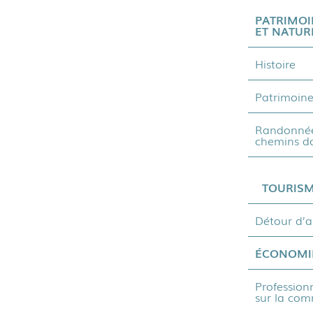
PATRIMOI
ET NATUR
Histoire
Patrimoin
Randonnée
chemins d
TOURIS
Détour d’a
ÉCONOMI
Profession
sur la co