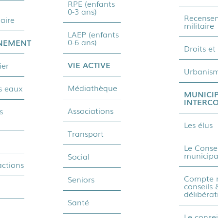
RPE (enfants
0-3 ans)
Recense
aire
militaire
LAEP (enfants
0-6 ans)
NEMENT
Droits et
VIE ACTIVE
ier
Urbanis
Médiathèque
s eaux
MUNICIP
INTERC
Associations
s
Les élus
Transport
1
Le Consei
municipa
Social
actions
Compte 
Seniors
conseils 
délibérat
Santé
Le consei